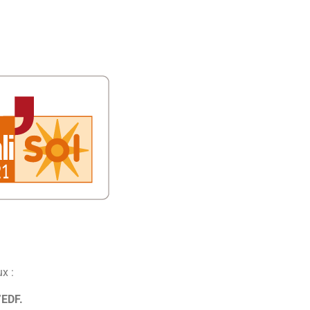
ux :
’EDF.