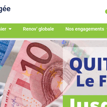
gée
ier
Renov’ globale
Nos engagements